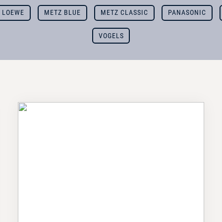
LOEWE
METZ BLUE
METZ CLASSIC
PANASONIC
VOGELS